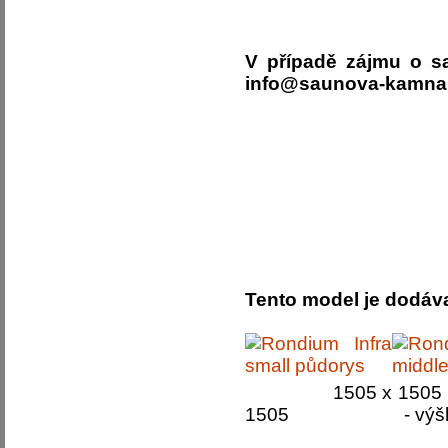
V případě zájmu o s
info@saunova-kamna.c
Tento model je dodáva
1505 x
1505
- vý