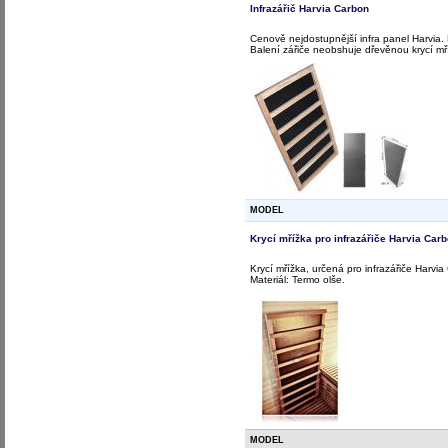
Infrazářič Harvia Carbon
Cenově nejdostupnější infra panel Harvia.
Balení zářiče neobshuje dřevěnou krycí mř
MODEL
Krycí mřížka pro infrazářiče Harvia Car
Krycí mřížka, určená pro infrazářiče Harv
Materiál: Termo olše.
MODEL