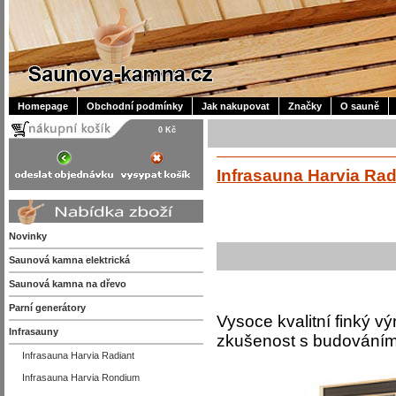
Homepage
Obchodní podmínky
Jak nakupovat
Značky
O sauně
0 Kč
Infrasauna Harvia Rad
Novinky
Saunová kamna elektrická
Saunová kamna na dřevo
Parní generátory
Vysoce kvalitní finký vý
Infrasauny
zkušenost s budováním
Infrasauna Harvia Radiant
Infrasauna Harvia Rondium