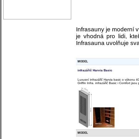
Infrasauny je moderní v
je vhodná pro lidi, k
Infrasauna uvolňuje sva
MODEL
infrazářič Harvia Basic
Luxusní infrazářič Harvia basic o výkonu 4
Griffin Infra. infrazářič Basic i Comfort js
MODEL