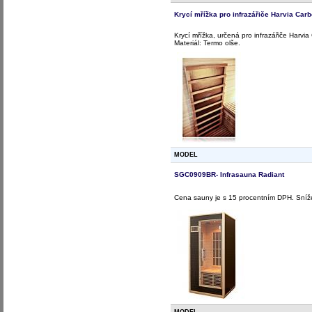
Krycí mřížka pro infrazářiče Harvia Car
Krycí mřížka, určená pro infrazářiče Harv
Materiál: Termo olše.
MODEL
SGC0909BR- Infrasauna Radiant
Cena sauny je s 15 procentním DPH. Sníže