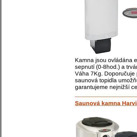
Kamna jsou ovládána ext
sepnutí (0-8hod.) a tr
Váha 7Kg. Doporučuje p
saunová topidla umožňuj
garantujeme nejnižší c
Saunová kamna Harvi