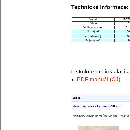
Technické informace:
Model
PC70
Výkon
7
Velikost sauny
6-
Napájení
40
2
5
Kabel (mm
)
Pojistky (A)
3
Instrukce pro instalaci a
PDF manuál (ČJ)
MODEL
Nerezový lem ke kamnům Cilindro
Nerezový lem ke kamnům Clindro, Používá 