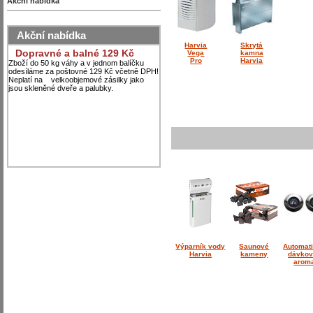
Akční nabídka
Akční nabídka
Harvia
Skrytá
Dopravné a balné 129 Kč
Vega
kamna
Pro
Harvia
Zboží do 50 kg váhy a v jednom balíčku
odesíláme za poštovné 129 Kč včetně DPH!
Neplatí na velkoobjemové zásilky jako
jsou skleněné dveře a palubky.
Výparník vody
Saunové
Automat
Harvia
kameny
dávkov
arom