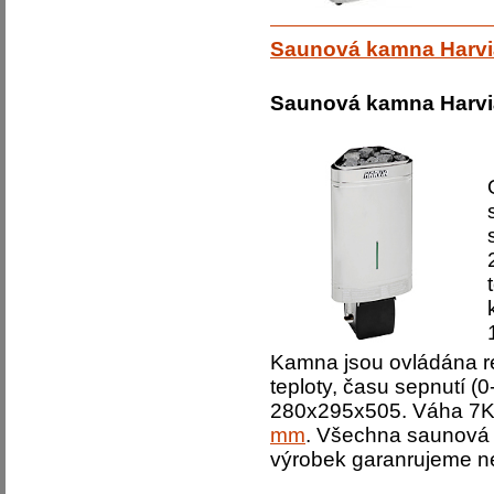
Saunová kamna Harvi
Saunová kamna Harvi
Kamna jsou ovládána re
teploty, času sepnutí (
280x295x505. Váha 7Kg
mm
. Všechna saunová t
výrobek garanrujeme ne