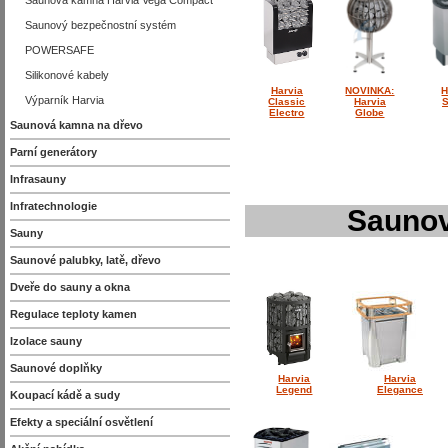
Saunová kamna Harvia Vega Compact
Saunový bezpečnostní systém
POWERSAFE
Silikonové kabely
Harvia
NOVINKA:
H
Výparník Harvia
Classic
Harvia
Electro
Globe
Saunová kamna na dřevo
Parní generátory
Infrasauny
Infratechnologie
Saunov
Sauny
Saunové palubky, latě, dřevo
Dveře do sauny a okna
Regulace teploty kamen
Izolace sauny
Saunové doplňky
Harvia
Harvia
Legend
Elegance
Koupací kádě a sudy
Efekty a speciální osvětlení