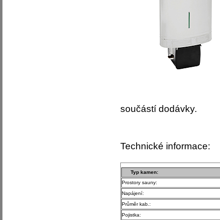
součástí dodávky.
Technické informace:
Typ kamen:
Prostory sauny:
Napájení:
Průměr kab.:
Pojistka: