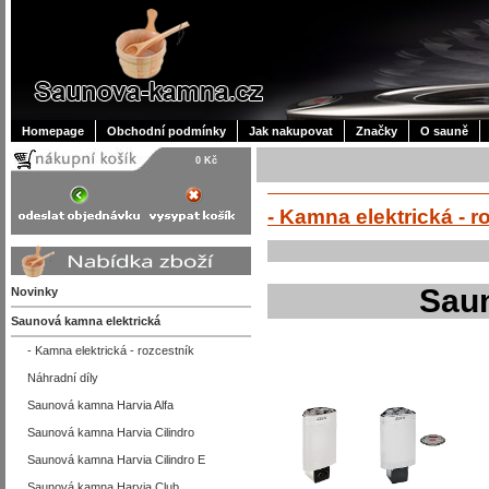
Homepage
Obchodní podmínky
Jak nakupovat
Značky
O sauně
0 Kč
- Kamna elektrická - r
Sau
Novinky
Saunová kamna elektrická
- Kamna elektrická - rozcestník
Náhradní díly
Saunová kamna Harvia Alfa
Saunová kamna Harvia Cilindro
Saunová kamna Harvia Cilindro E
Saunová kamna Harvia Club