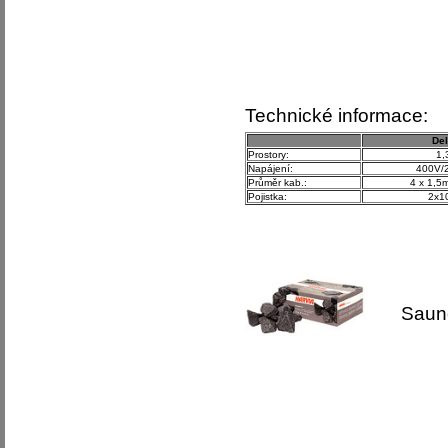
Technické informace:
Del
Prostory:
1,
Napájení:
400V/
Průměr kab.:
4 x 1,
Pojistka:
2x10
Saunové