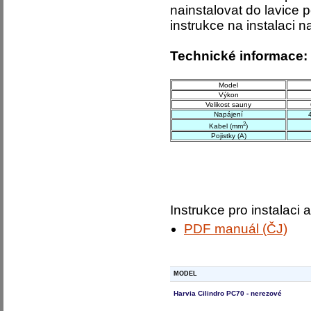
nainstalovat do lavice
instrukce na instalaci 
Technické informace:
Model
Výkon
Velikost sauny
Napájení
2
Kabel (mm
)
Pojistky (A)
Instrukce pro instalaci a
PDF manuál (ČJ)
MODEL
Harvia Cilindro PC70 - nerezové