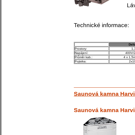
Lávové 
Technické informace:
Delt
Prostory:
1,
Napájení:
400V/
Průměr kab.:
4 x 1,
Pojistka:
2x10
Saunová kamna Harvi
Saunová kamna Harvi