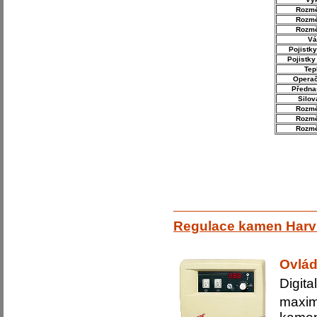
Rozmě
Rozmě
Rozmě
Vá
Pojistky
Pojistky
Tep
Operač
Předna
Silov
Rozmě
Rozmě
Rozmě
Regulace kamen Harv
Ovlád
Digita
maxi