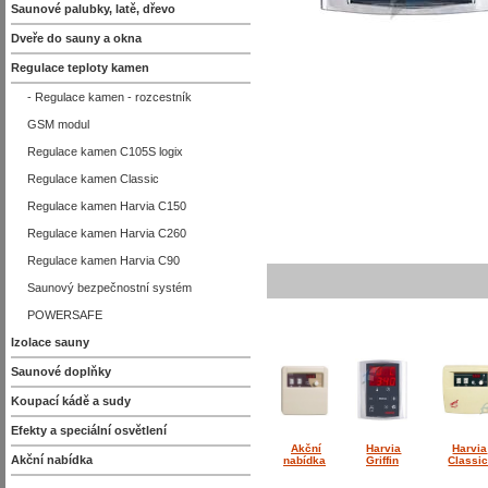
Saunové palubky, latě, dřevo
Dveře do sauny a okna
Regulace teploty kamen
- Regulace kamen - rozcestník
GSM modul
Regulace kamen C105S logix
Regulace kamen Classic
Regulace kamen Harvia C150
Regulace kamen Harvia C260
Regulace kamen Harvia C90
Saunový bezpečnostní systém
POWERSAFE
Izolace sauny
Saunové doplňky
Koupací kádě a sudy
Efekty a speciální osvětlení
Akční
Harvia
Harvia
Akční nabídka
nabídka
Griffin
Classi