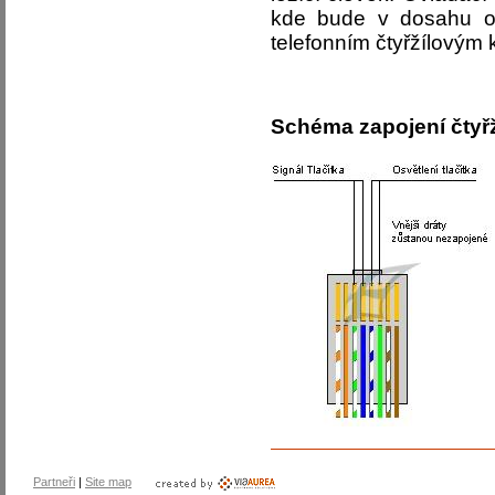
kde bude v dosahu ob
telefonním čtyřžílovým 
Schéma zapojení čtyř
Partneři
|
Site map