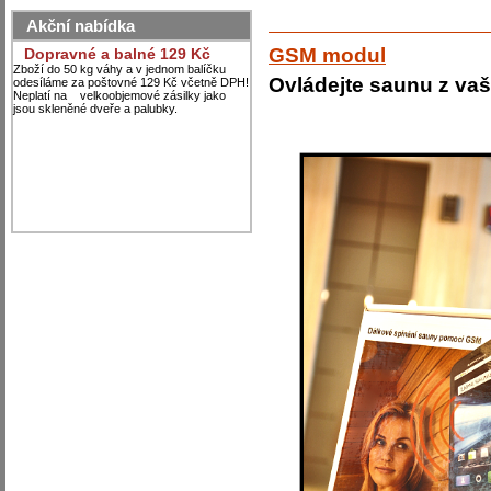
Akční nabídka
GSM modul
Dopravné a balné 129 Kč
Zboží do 50 kg váhy a v jednom balíčku
Ovládejte saunu z va
odesíláme za poštovné 129 Kč včetně DPH!
Neplatí na velkoobjemové zásilky jako
jsou skleněné dveře a palubky.