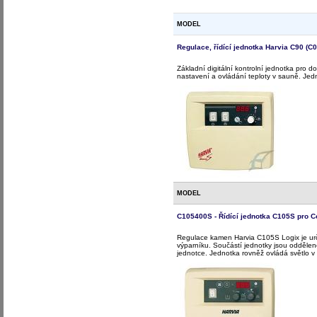
MODEL
Regulace, řídící jednotka Harvia C90 (C
Základní digitální kontrolní jednotka pro 
nastavení a ovládání teploty v sauně. Jedn
MODEL
C105400S - Řídící jednotka C105S pro 
Regulace kamen Harvia C105S Logix je urč
výparníku. Součástí jednotky jsou oddělen
jednotce. Jednotka rovněž ovládá světlo v 