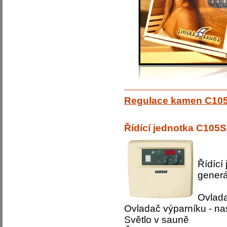
Regulace kamen C105
Řídící jednotka C105S
Řídící
generá
Ovlad
Ovladač výparníku - nas
Světlo v sauně