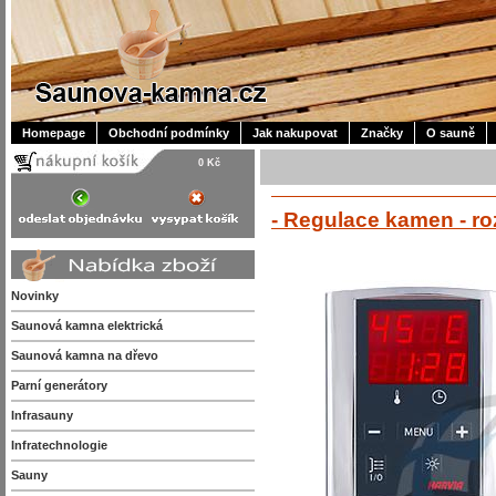
Homepage
Obchodní podmínky
Jak nakupovat
Značky
O sauně
0 Kč
- Regulace kamen - ro
Novinky
Saunová kamna elektrická
Saunová kamna na dřevo
Parní generátory
Infrasauny
Infratechnologie
Sauny