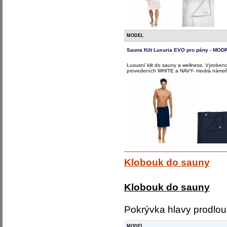
MODEL
Sauna Kilt Luxuria EVO pro pány - MOD
Luxusní kilt do sauny a wellness. Vyrobeno 
provedeních WHITE a NAVY- modrá námořnic
Klobouk do sauny
Klobouk do sauny
Pokrývka hlavy prodlou
MODEL