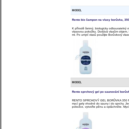
MODEL
Rento bio šampon na vlasy borůvka, 35
K přírodě šetrný, biologicky odbouratelný
vlasovou pokožku. Dodává vlasům objem, l
ml. Po umytí vlasů použijte Borůvkový vlas
MODEL
Rento sprchový gel po saunování borův
RENTO SPRCHOVÝ GEL BORŮVKA 350 ML, bio
mycí gely vhodné do sauny i do sprchy. Je
pokožce, vytvořte pěnu a opláchněte. Mycí