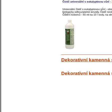
Čistič univerzální s eukalyptovou vůní - 
Univerzální čistič s eukalyptovou vůní - obs
biologicky odbouratelné tenzidy. Čistič ne
Čištění koberců - 50 ml na 10 l vody, na sk
Dekorativní kamenná 
Dekorativní kamenná 