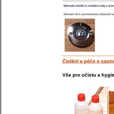
Náhradní tlačítko k ovládání vody a aro
Náhradní díl k automatickému dávkovači a
Čistění a péče o saun
Vše pro očistu a hygi