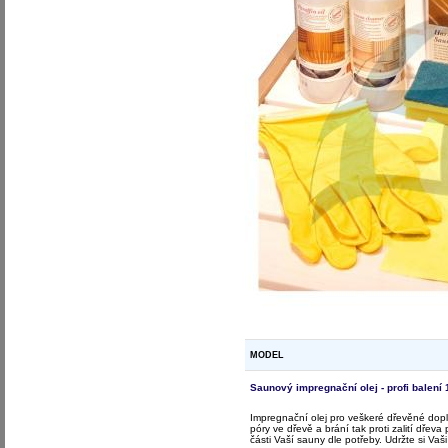
MODEL
Saunový impregnační olej - profi balení 
Impregnační olej pro veškeré dřevěné dopl
póry ve dřevě a brání tak proti zalití dře
části Vaší sauny dle potřeby. Udržte si Vaš