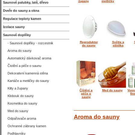
župany
metličky
Saunové palubky, latě, dřevo
Dveře do sauny a okna
Regulace teploty kamen
Izolace sauny
Saunové doplňky
Reproduktor
Světla a
- Saunové doplňky - rozcestnik
do sauny
stínítka
Aroma do sauny
Automatický dávkovač aroma
Čistění a péče o saunu
Dekorativní kamenná stěna
Kartáče a metličky do sauny
Kilty a župany
Číštění a
Med do sauny
Vonn
péče o
fin
Klobouk do sauny
sauny
Kosmetika do sauny
Med do sauny
Aroma do sauny
Odpařovače aroma
Ochranné zábrany kamen
Podhlavníky