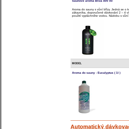
Saunové aroma Bříza 400 ml
Aroma do sauny s vůní břízy. Jedná se o k
zákazníka, doporučené dávkování 2 – 4 ví
použití vypláchněte vodou. Nádobu s vůní
MODEL
Aroma do sauny - Eucalyptus ( 1l )
Automatický dávkova