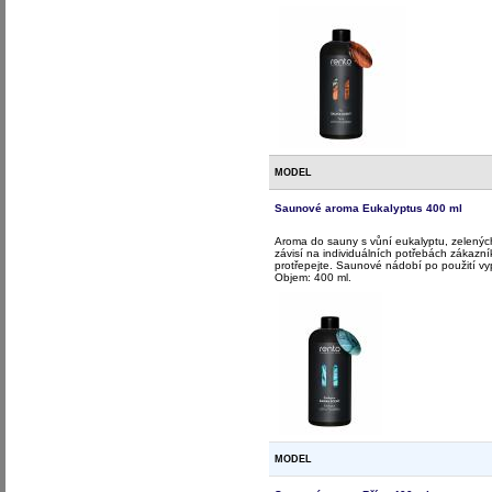
MODEL
Saunové aroma Eukalyptus 400 ml
Aroma do sauny s vůní eukalyptu, zelených
závisí na individuálních potřebách zákazn
protřepejte. Saunové nádobí po použití v
Objem: 400 ml.
MODEL