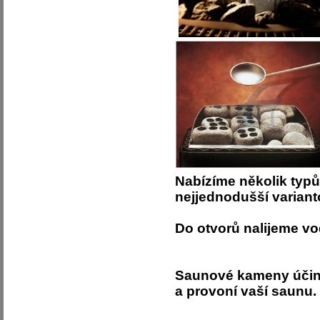
Nabízíme několik typ
nejjednodušší variant
Do otvorů nalijeme v
Saunové kameny účinn
a provoní vaší saunu.