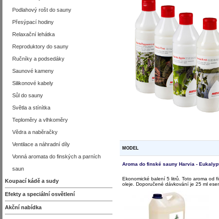
Podlahový rošt do sauny
Přesýpací hodiny
Relaxační lehátka
Reproduktory do sauny
Ručníky a podsedáky
Saunové kameny
Silikonové kabely
Sůl do sauny
Světla a stínítka
Teploměry a vlhkoměry
Vědra a naběračky
Ventilace a náhradní díly
MODEL
Vonná aromata do finských a parních
Aroma do finské sauny Harvia - Eukalypt
saun
Ekonomické balení 5 litrů. Toto aroma od f
Koupací kádě a sudy
oleje. Doporučené dávkování je 25 ml esenc
Efekty a speciální osvětlení
Akční nabídka