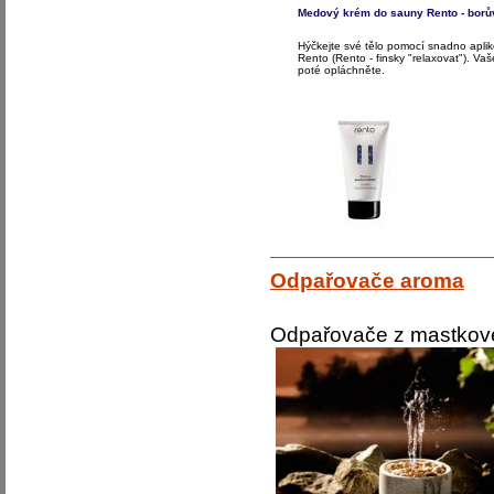
Medový krém do sauny Rento - borů
Hýčkejte své tělo pomocí snadno aplik
Rento (Rento - finsky "relaxovat"). V
poté opláchněte.
Odpařovače aroma
Odpařovače z mastko