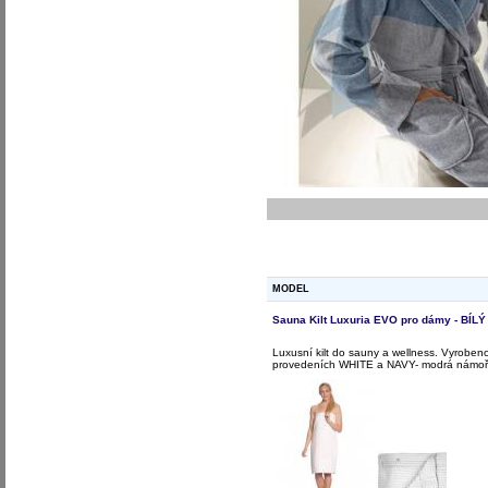
MODEL
Sauna Kilt Luxuria EVO pro dámy - BÍLÝ
Luxusní kilt do sauny a wellness. Vyrobeno 
provedeních WHITE a NAVY- modrá námořnic