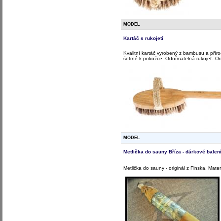
MODEL
Kartáč s rukojetí
Kvalitní kartáč vyrobený z bambusu a přírod
šetrné k pokožce. Odnímatelná rukojeť. Ori
MODEL
Metlička do sauny Bříza - dárkové balen
Metlička do sauny - originál z Finska. Mater