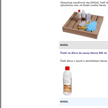
Obsauhuje parafínový olej (500ml), čistič 
výhodnému setu od finské značky Harvia.
MODEL
Čistič na dřevo do sauny Harvia 500 ml
Čistič dřeva v sauně a dezinfektant Harvia,
MODEL