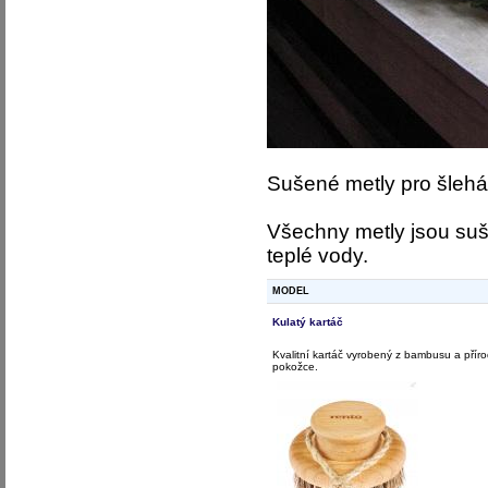
Sušené metly pro šlehán
Všechny metly jsou suš
teplé vody.
MODEL
Kulatý kartáč
Kvalitní kartáč vyrobený z bambusu a přírod
pokožce.