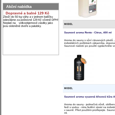
Akční nabídka
Dopravné a balné 129 Kč
Zboží do 50 kg váhy a v jednom balíčku
odesíláme za poštovné 129 Kč včetně DPH!
Neplatí na velkoobjemové zásilky jako
MODEL
jsou skleněné dveře a palubky.
Saunové aroma Rento - Citrus, 400 ml
Aroma do sauny s vůní citrusových plodů. 
individálních potřebách zákazníka, doporu
Saunové nádobí po použití vypláchněte vo
MODEL
Saunové aroma vyuzená březová kůra 4
Aroma do sauny - jedinečná vůně, oblíben
ředí s vodou - míra ředění závisí na indi
v sauně. Před použitím protřepejte. Saun
ml.