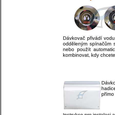
Dávkovač přivádí vod
odděleným spínačům s
nebo použít automatic
kombinovat, kdy chcete 
Dávkov
hadic
přímo
Instrukce pro instalaci a