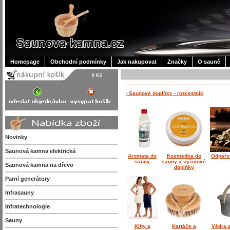
Homepage
Obchodní podmínky
Jak nakupovat
Značky
O sauně
0 Kč
- Saunové doplňky - rozcestnik
Novinky
Saunová kamna elektrická
Aromata do
Kosmetika do
Odpařo
sauny
sauny a výživové
Saunová kamna na dřevo
doplňky
Parní generátory
Infrasauny
Infratechnologie
Sauny
Kilty a
Kartáče a
Vědra 