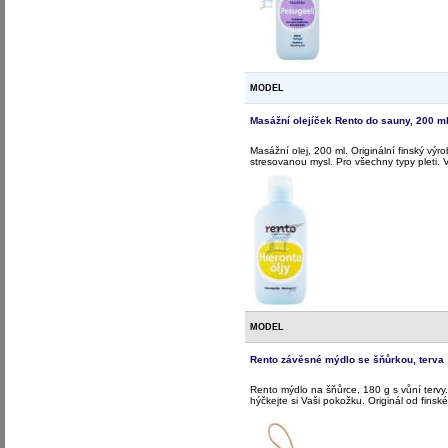
MODEL
Masážní olejíček Rento do sauny, 200 m
Masážní olej, 200 ml. Originální finský výr
stresovanou mysl. Pro všechny typy pleti.
MODEL
Rento závěsné mýdlo se šňůrkou, terva
Rento mýdlo na šňůrce, 180 g s vůní tervy
hýčkejte si Vaši pokožku. Originál od finsk