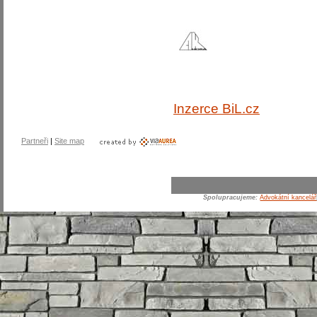
Inzerce BiL.cz
Partneři
|
Site map
Spolupracujeme:
Advokátní kancelář