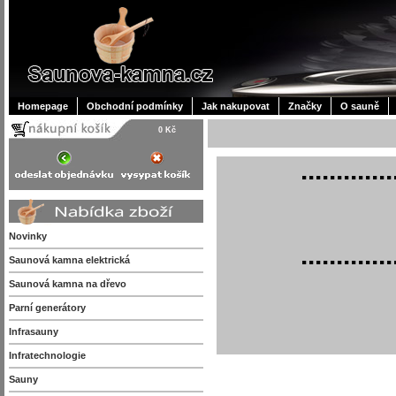
Homepage
Obchodní podmínky
Jak nakupovat
Značky
O sauně
0 Kč
.............
Novinky
.............
Saunová kamna elektrická
Saunová kamna na dřevo
Parní generátory
Infrasauny
Infratechnologie
Sauny