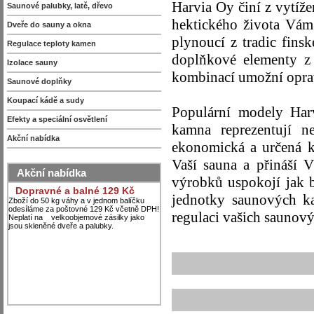
Harvia Oy činí z vytíže
Saunové palubky, latě, dřevo
hektického života Vám 
Dveře do sauny a okna
plynoucí z tradic fin
Regulace teploty kamen
doplňkové elementy z
Izolace sauny
kombinací umožní op
Saunové doplňky
Koupací kádě a sudy
Populární modely Har
Efekty a speciální osvětlení
kamna reprezentují n
Akční nabídka
ekonomická a určená k 
Vaší sauna a přináší 
Akční nabídka
výrobků uspokojí jak b
Dopravné a balné 129 Kč
jednotky saunových k
Zboží do 50 kg váhy a v jednom balíčku
odesíláme za poštovné 129 Kč včetně DPH!
regulaci vašich saunov
Neplatí na velkoobjemové zásilky jako
jsou skleněné dveře a palubky.