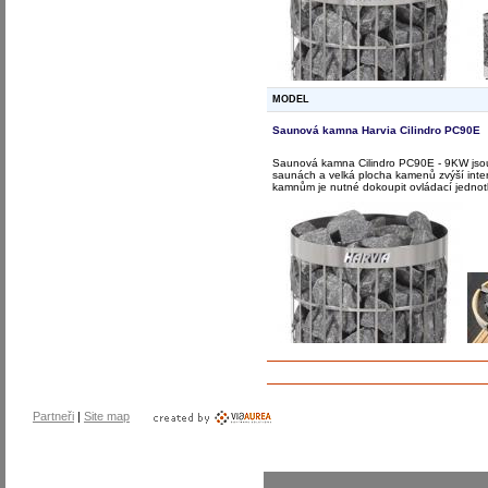
MODEL
Saunová kamna Harvia Cilindro PC90E
Saunová kamna Cilindro PC90E - 9KW jsou
saunách a velká plocha kamenů zvýší int
kamnům je nutné dokoupit ovládací jednot
Partneři
|
Site map