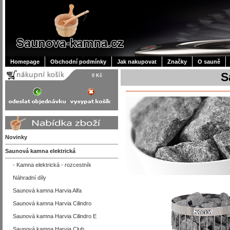
Homepage
Obchodní podmínky
Jak nakupovat
Značky
O sauně
S
0 Kč
Novinky
Saunová kamna elektrická
- Kamna elektrická - rozcestník
Náhradní díly
Saunová kamna Harvia Alfa
Saunová kamna Harvia Cilindro
Saunová kamna Harvia Cilindro E
Saunová kamna Harvia Club