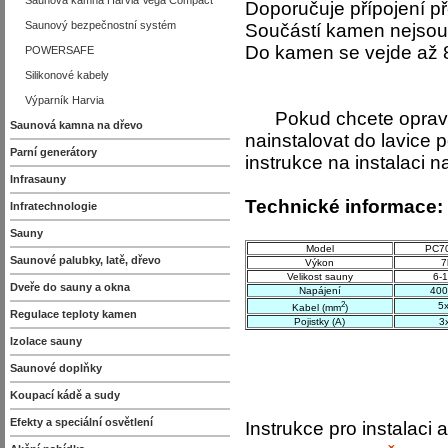
Saunová kamna Harvia Vega Compact
Doporučuje přípojení p
Saunový bezpečnostní systém
Součástí kamen nejso
Do kamen se vejde až 
POWERSAFE
Silikonové kabely
Výparník Harvia
Pokud chcete opravdu 
Saunová kamna na dřevo
nainstalovat do lavice
Parní generátory
instrukce na instalaci 
Infrasauny
Technické informace:
Infratechnologie
Sauny
Model
PC70
Saunové palubky, latě, dřevo
Výkon
7
Velikost sauny
6-
Dveře do sauny a okna
Napájení
40
2
5
Kabel (mm
)
Regulace teploty kamen
Pojistky (A)
3
Izolace sauny
Saunové doplňky
Koupací kádě a sudy
Efekty a speciální osvětlení
Instrukce pro instalaci a