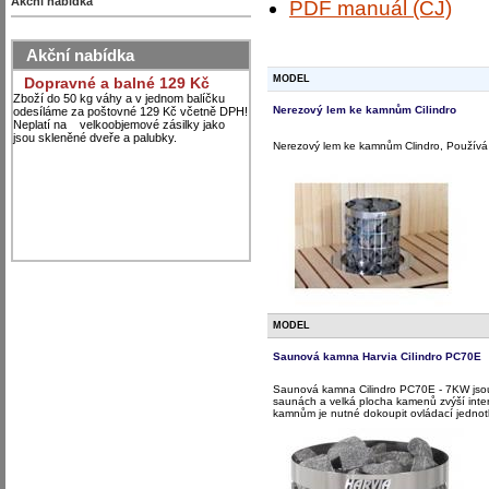
Akční nabídka
PDF manuál (ČJ)
Akční nabídka
MODEL
Dopravné a balné 129 Kč
Zboží do 50 kg váhy a v jednom balíčku
Nerezový lem ke kamnům Cilindro
odesíláme za poštovné 129 Kč včetně DPH!
Neplatí na velkoobjemové zásilky jako
jsou skleněné dveře a palubky.
Nerezový lem ke kamnům Clindro, Používá 
MODEL
Saunová kamna Harvia Cilindro PC70E
Saunová kamna Cilindro PC70E - 7KW jsou
saunách a velká plocha kamenů zvýší int
kamnům je nutné dokoupit ovládací jednot