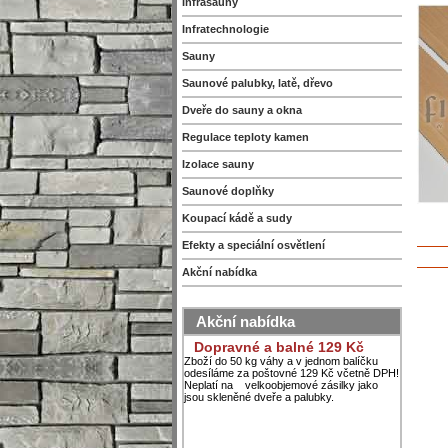
Infrasauny
Infratechnologie
Sauny
Saunové palubky, latě, dřevo
Dveře do sauny a okna
Regulace teploty kamen
Izolace sauny
Saunové doplňky
Koupací kádě a sudy
Efekty a speciální osvětlení
Akční nabídka
Akční nabídka
Dopravné a balné 129 Kč
Zboží do 50 kg váhy a v jednom balíčku
odesíláme za poštovné 129 Kč včetně DPH!
Neplatí na velkoobjemové zásilky jako
jsou skleněné dveře a palubky.