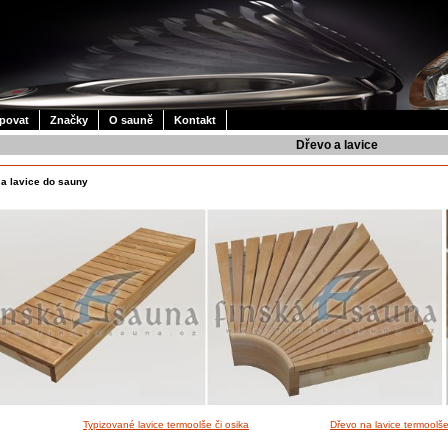
povat
Značky
O sauně
Kontakt
Dřevo a lavice
 a lavice do sauny
Typizované lavice termoolše či osika
Dřevo na lavice termoolš