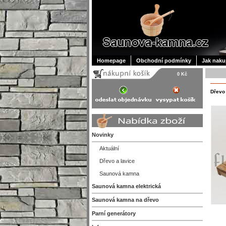
Homepage
Obchodní podmínky
Jak naku
0 Kč
Dřevo
Novinky
Aktuální
Dřevo a lavice
Saunová kamna
Saunová kamna elektrická
Saunová kamna na dřevo
Parní generátory